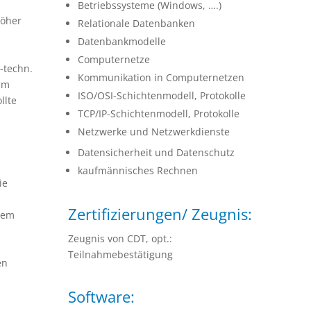
Betriebssysteme (Windows, ….)
höher
Relationale Datenbanken
Datenbankmodelle
Computernetze
-techn.
Kommunikation in Computernetzen
em
ISO/OSI-Schichtenmodell, Protokolle
llte
TCP/IP-Schichtenmodell, Protokolle
Netzwerke und Netzwerkdienste
Datensicherheit und Datenschutz
kaufmännisches Rechnen
ie
Zertifizierungen/ Zeugnis:
dem
Zeugnis von CDT, opt.:
Teilnahmebestätigung
en
Software: