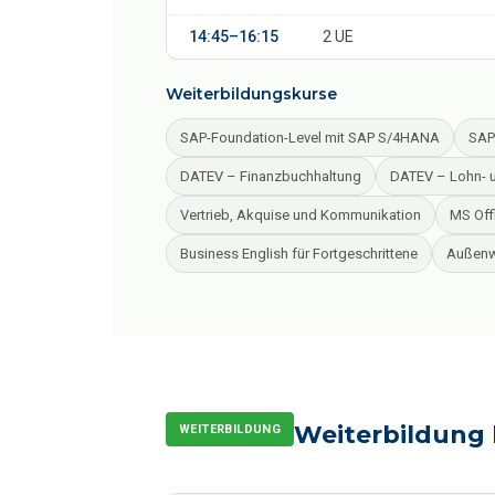
14:45–16:15
2 UE
Weiterbildungskurse
SAP-Foundation-Level mit SAP S/4HANA
SAP
DATEV – Finanzbuchhaltung
DATEV – Lohn- u
Vertrieb, Akquise und Kommunikation
MS Off
Business English für Fortgeschrittene
Außenw
Weiterbildung 
WEITERBILDUNG